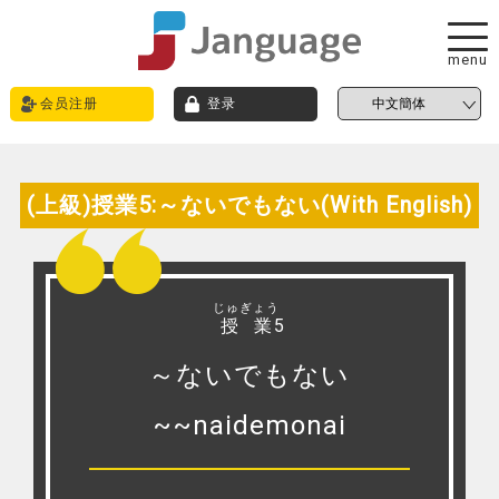
menu
会员注册
登录
(上級)授業5:～ないでもない(With English)
じゅぎょう
授業
5
～ないでもない
~~naidemonai