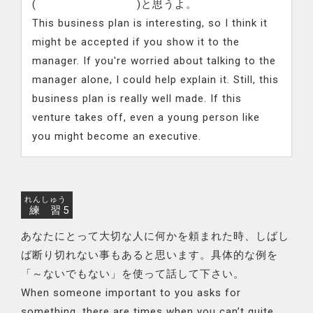
( )と思うよ。
This business plan is interesting, so I think it
might be accepted if you show it to the
manager. If you're worried about talking to the
manager alone, I could help explain it. Still, this
business plan is really well made. If this
venture takes off, even a young person like
you might become an executive.
れんしゅう
練習
5
あなたにとって大切な人に何かを頼まれた時、しばし
ば断り切れない事もあると思います。具体的な例を
「～ないでもない」を使って話して下さい。
When someone important to you asks for
something, there are times when you can’t quite