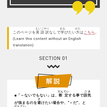
えいごやく
まな
かた
このページを
英語訳
なしで
学
びたい
方
は
こちら
。
(Learn this content without an English
translation)
SECTION 01
だんてい
ごき
■「～ないでもない」は、
断定
する事で
語気
さ
が強まるのを
避
けたい場合や、"～だ"、と
だんてい